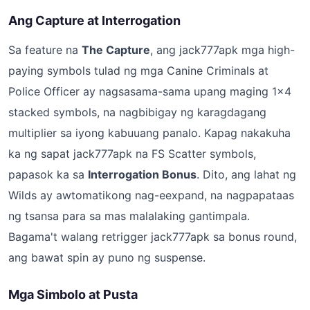
Ang Capture at Interrogation
Sa feature na
The Capture
, ang jack777apk mga high-
paying symbols tulad ng mga Canine Criminals at
Police Officer ay nagsasama-sama upang maging 1×4
stacked symbols, na nagbibigay ng karagdagang
multiplier sa iyong kabuuang panalo. Kapag nakakuha
ka ng sapat jack777apk na FS Scatter symbols,
papasok ka sa
Interrogation Bonus
. Dito, ang lahat ng
Wilds ay awtomatikong nag-eexpand, na nagpapataas
ng tsansa para sa mas malalaking gantimpala.
Bagama't walang retrigger jack777apk sa bonus round,
ang bawat spin ay puno ng suspense.
Mga Simbolo at Pusta