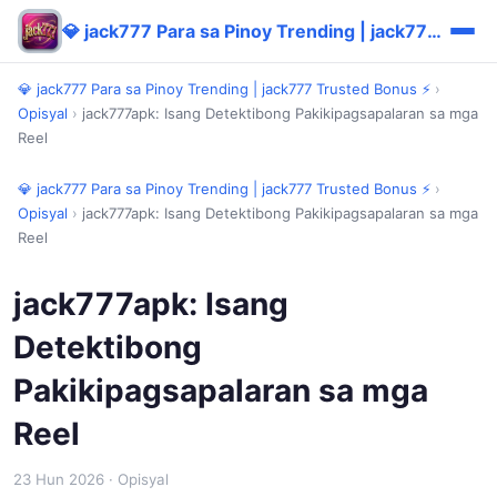
💎 jack777 Para sa Pinoy Trending | jack777 Trusted Bonus ⚡
💎 jack777 Para sa Pinoy Trending | jack777 Trusted Bonus ⚡
›
Opisyal
›
jack777apk: Isang Detektibong Pakikipagsapalaran sa mga
Reel
💎 jack777 Para sa Pinoy Trending | jack777 Trusted Bonus ⚡
›
Opisyal
›
jack777apk: Isang Detektibong Pakikipagsapalaran sa mga
Reel
jack777apk: Isang
Detektibong
Pakikipagsapalaran sa mga
Reel
23 Hun 2026
· Opisyal