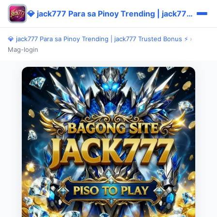
💎 jack777 Para sa Pinoy Trending | jack777 Trusted Bonus ⚡
💎 jack777 Para sa Pinoy Trending | jack777 Trusted Bonus ⚡
›
Mag-login