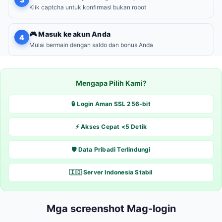
Klik captcha untuk konfirmasi bukan robot
🎮 Masuk ke akun Anda
4
Mulai bermain dengan saldo dan bonus Anda
Mengapa Pilih Kami?
🔒 Login Aman SSL 256-bit
⚡ Akses Cepat <5 Detik
🛡️ Data Pribadi Terlindungi
🇮🇩 Server Indonesia Stabil
Mga screenshot Mag-login