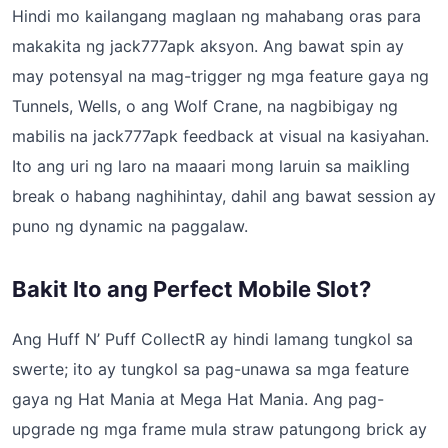
Hindi mo kailangang maglaan ng mahabang oras para
makakita ng jack777apk aksyon. Ang bawat spin ay
may potensyal na mag-trigger ng mga feature gaya ng
Tunnels, Wells, o ang Wolf Crane, na nagbibigay ng
mabilis na jack777apk feedback at visual na kasiyahan.
Ito ang uri ng laro na maaari mong laruin sa maikling
break o habang naghihintay, dahil ang bawat session ay
puno ng dynamic na paggalaw.
Bakit Ito ang Perfect Mobile Slot?
Ang Huff N’ Puff CollectR ay hindi lamang tungkol sa
swerte; ito ay tungkol sa pag-unawa sa mga feature
gaya ng Hat Mania at Mega Hat Mania. Ang pag-
upgrade ng mga frame mula straw patungong brick ay