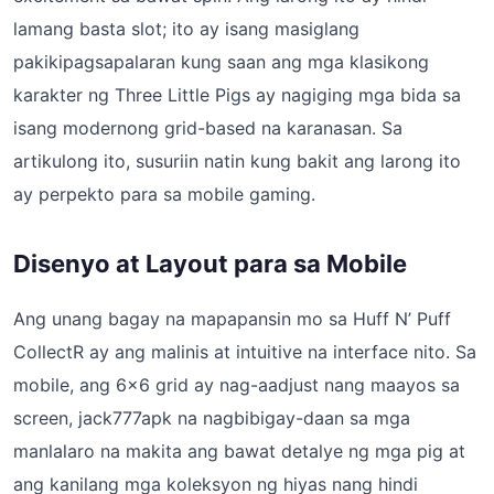
lamang basta slot; ito ay isang masiglang
pakikipagsapalaran kung saan ang mga klasikong
karakter ng Three Little Pigs ay nagiging mga bida sa
isang modernong grid-based na karanasan. Sa
artikulong ito, susuriin natin kung bakit ang larong ito
ay perpekto para sa mobile gaming.
Disenyo at Layout para sa Mobile
Ang unang bagay na mapapansin mo sa Huff N’ Puff
CollectR ay ang malinis at intuitive na interface nito. Sa
mobile, ang 6×6 grid ay nag-aadjust nang maayos sa
screen, jack777apk na nagbibigay-daan sa mga
manlalaro na makita ang bawat detalye ng mga pig at
ang kanilang mga koleksyon ng hiyas nang hindi