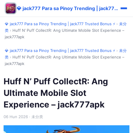
💎 jack777 Para sa Pinoy Trending | jack777 Trusted Bonus ⚡
💎 jack777 Para sa Pinoy Trending | jack777 Trusted Bonus ⚡
›
未分
类
›
Huff N’ Puff CollectR: Ang Ultimate Mobile Slot Experience –
jack777apk
💎 jack777 Para sa Pinoy Trending | jack777 Trusted Bonus ⚡
›
未分
类
›
Huff N’ Puff CollectR: Ang Ultimate Mobile Slot Experience –
jack777apk
Huff N’ Puff CollectR: Ang
Ultimate Mobile Slot
Experience – jack777apk
06 Hun 2026
· 未分类